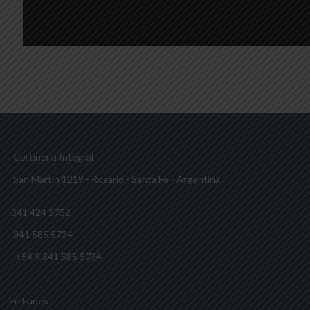
Cortinería Integral
San Martín 1219 - Rosario - Santa Fe - Argentina
341 424 5752
341 585 5734
+54 9 341 585 5734
En Funes