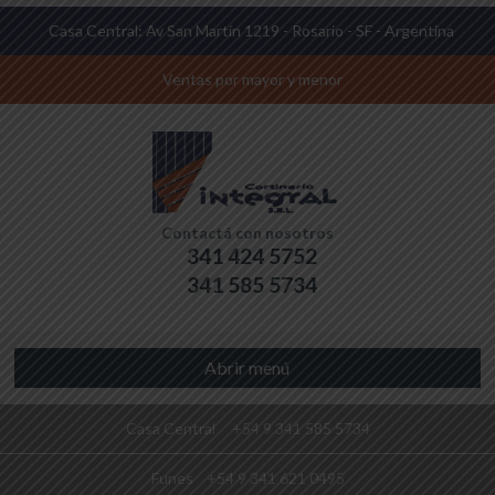
Casa Central: Av San Martín 1219 - Rosario - SF - Argentina
Ventas por mayor y menor
Contactá con nosotros
341 424 5752
341 585 5734
Abrir menú
Casa Central
+54 9 341 585 5734
Funes
+54 9 341 621 0495